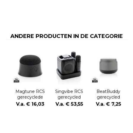
ANDERE PRODUCTEN IN DE CATEGORIE
Magtune RCS
Singvibe RCS
BeatBuddy
gerecyclede
gerecycled
gerecycled
plastic
plastic
plastic 3W-
V.a. € 16,03
V.a. € 53,55
V.a. € 7,25
magnetische
karaokeset met
luidspreker
5W-luidspreker
2 microfoons