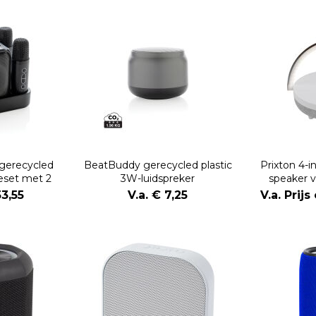
gerecycled
BeatBuddy gerecycled plastic
Prixton 4-i
keset met 2
3W-luidspreker
speaker 
oons
ledverlicht
53,55
V.a. € 7,25
V.a. Prij
opla