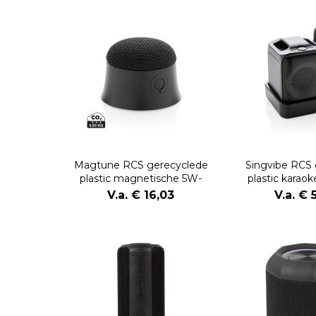
Magtune RCS gerecyclede
Singvibe RCS 
plastic magnetische 5W-
plastic karao
luidspreker
microf
V.a. € 16,03
V.a. € 