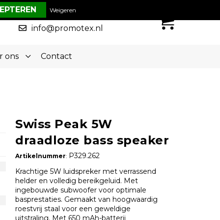
€ 0,00
Weigeren
0
050-5773636
info@promotex.nl
r ons
Contact
Swiss Peak 5W
draadloze bass speaker
P329.262
Artikelnummer
:
Krachtige 5W luidspreker met verrassend
helder en volledig bereikgeluid. Met
ingebouwde subwoofer voor optimale
basprestaties. Gemaakt van hoogwaardig
roestvrij staal voor een geweldige
uitstraling. Met 650 mAh-batterij