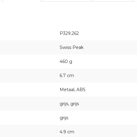
P329.262
Swiss Peak
460 g
6.7 cm
Metaal, ABS
grijs, grijs
grijs
4.9 cm