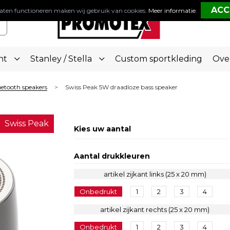
aten functioneren maken wij gebruik van cookies.
Meer informatie
.
nt
Stanley / Stella
Custom sportkleding
Ove
etooth speakers
Swiss Peak 5W draadloze bass speaker
>
Swiss Peak
Kies uw aantal
Aantal drukkleuren
artikel zijkant links (25 x 20 mm)
Onbedrukt
1
2
3
4
artikel zijkant rechts (25 x 20 mm)
Onbedrukt
1
2
3
4