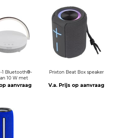
n-1 Bluetooth®-
Prixton Beat Box speaker
van 10 W met
ing en draadloos
s op aanvraag
V.a. Prijs op aanvraag
adstation