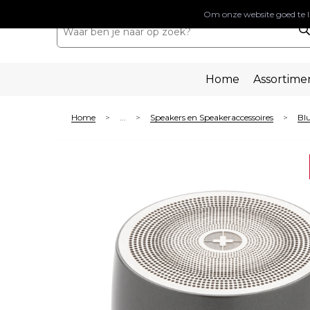
Om onze website goed te l
Home
Assortime
Home
...
Speakers en Speakeraccessoires
Blu
>
>
>