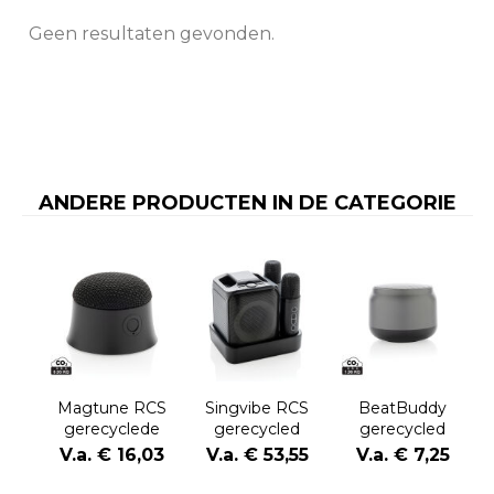
Geen resultaten gevonden.
ANDERE PRODUCTEN IN DE CATEGORIE
Magtune RCS
Singvibe RCS
BeatBuddy
gerecyclede
gerecycled
gerecycled
plastic
plastic
plastic 3W-
V.a. € 16,03
V.a. € 53,55
V.a. € 7,25
magnetische
karaokeset met
luidspreker
5W-luidspreker
2 microfoons