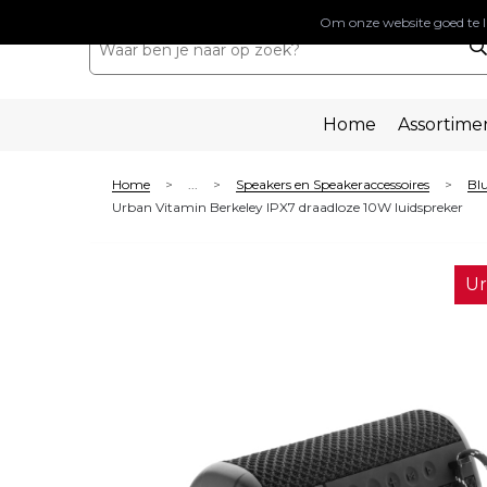
Om onze website goed te l
Home
Assortime
Home
...
Speakers en Speakeraccessoires
Blu
>
>
>
Urban Vitamin Berkeley IPX7 draadloze 10W luidspreker
Ur