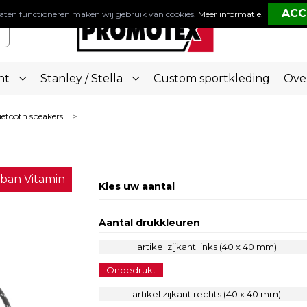
aten functioneren maken wij gebruik van cookies.
Meer informatie
.
nt
Stanley / Stella
Custom sportkleding
Ove
etooth speakers
>
ban Vitamin
Kies uw aantal
Aantal drukkleuren
artikel zijkant links (40 x 40 mm)
Onbedrukt
artikel zijkant rechts (40 x 40 mm)