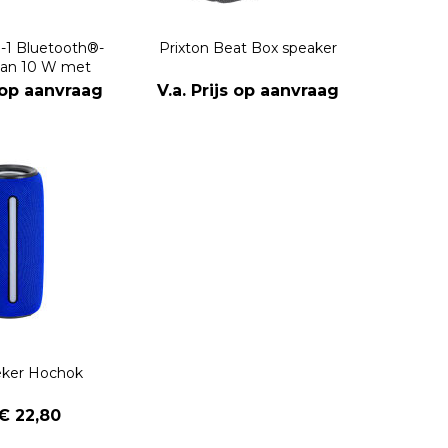
n-1 Bluetooth®-
Prixton Beat Box speaker
van 10 W met
ing en draadloos
s op aanvraag
V.a. Prijs op aanvraag
adstation
eker Hochok
 € 22,80