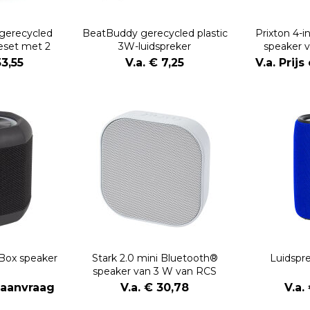
gerecycled
BeatBuddy gerecycled plastic
Prixton 4-i
keset met 2
3W-luidspreker
speaker 
oons
ledverlicht
53,55
V.a. € 7,25
V.a. Prij
opla
Box speaker
Stark 2.0 mini Bluetooth®
Luidspr
speaker van 3 W van RCS
gerecycled plastic
p aanvraag
V.a. € 30,78
V.a.