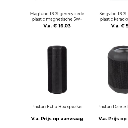
Magtune RCS gerecyclede
Singvibe RCS 
plastic magnetische 5W-
plastic karao
luidspreker
microf
V.a. € 16,03
V.a. € 
Prixton Echo Box speaker
Prixton Dance 
V.a. Prijs op aanvraag
V.a. Prijs o