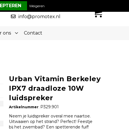
€ 0,00
Weigeren
0
050-5773636
info@promotex.nl
r ons
Contact
Urban Vitamin Berkeley
IPX7 draadloze 10W
luidspreker
P329.901
Artikelnummer
:
Neem je luidspreker overal mee naartoe.
Uitwaaien op het strand? Perfect! Feestje
bij het zwembad? Een spetterende fuif!