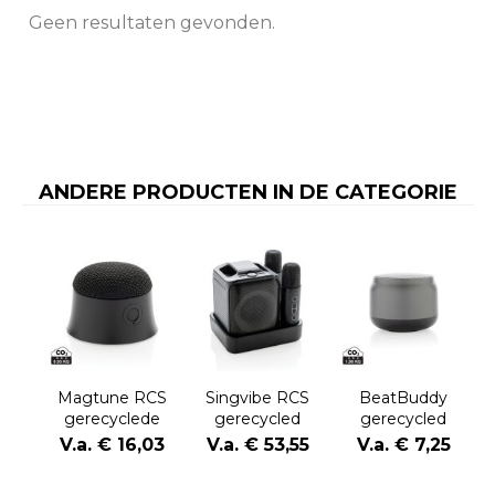
Geen resultaten gevonden.
ANDERE PRODUCTEN IN DE CATEGORIE
Magtune RCS
Singvibe RCS
BeatBuddy
gerecyclede
gerecycled
gerecycled
plastic
plastic
plastic 3W-
V.a. € 16,03
V.a. € 53,55
V.a. € 7,25
magnetische
karaokeset met
luidspreker
5W-luidspreker
2 microfoons