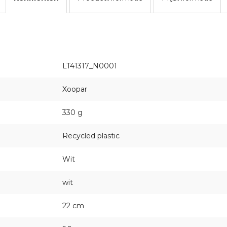
LT41317_N0001
Xoopar
330 g
Recycled plastic
Wit
wit
22 cm