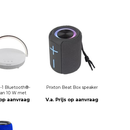
n-1 Bluetooth®-
Prixton Beat Box speaker
van 10 W met
ing en draadloos
s op aanvraag
V.a. Prijs op aanvraag
adstation