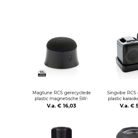
Magtune RCS gerecyclede
Singvibe RCS 
plastic magnetische 5W-
plastic karao
luidspreker
microf
V.a. € 16,03
V.a. € 