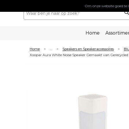
Om onze website goed te l
Home
Assortime
Home
...
Speakers en Speakeraccessoires
Blu
>
>
>
Xoopar Aura White Noise Speaker Gemaakt van Gerecycled 