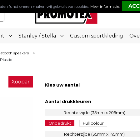
aten functioneren maken wij gebruik van cookies.
Meer informatie
.
nt
Stanley / Stella
Custom sportkleding
Ove
etooth speakers
>
Plastic
Xoopar
Kies uw aantal
Aantal drukkleuren
Rechterzijde (35mm x 205mm)
Onbedrukt
Full colour
Rechterzijde (35mm x 145mm)