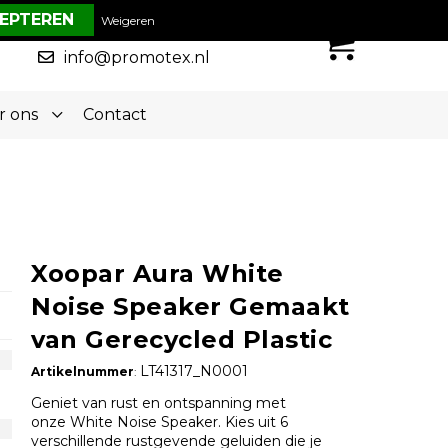
€ 0,00
Weigeren
0
050-5773636
info@promotex.nl
r ons
Contact
Xoopar Aura White
Noise Speaker Gemaakt
van Gerecycled Plastic
LT41317_N0001
Artikelnummer
:
Geniet van rust en ontspanning met
onze White Noise Speaker. Kies uit 6
verschillende rustgevende geluiden die je