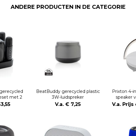
ANDERE PRODUCTEN IN DE CATEGORIE
gerecycled
BeatBuddy gerecycled plastic
Prixton 4-i
keset met 2
3W-luidspreker
speaker 
oons
ledverlicht
53,55
V.a. € 7,25
V.a. Prij
opla