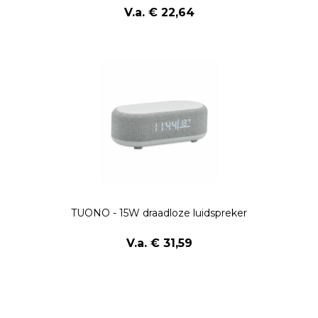
V.a. € 22,64
TUONO - 15W draadloze luidspreker
V.a. € 31,59