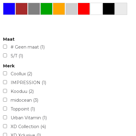
Maat
# Geen maat
(1)
S/T
(1)
Merk
Coollux
(2)
IMPRESSION
(1)
Kooduu
(2)
midocean
(3)
Toppoint
(1)
Urban Vitamin
(1)
XD Collection
(4)
XD Xclusive
(1)