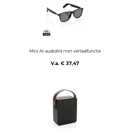
Miro AI-audiobril met vertaalfunctie
V.a. € 37,47