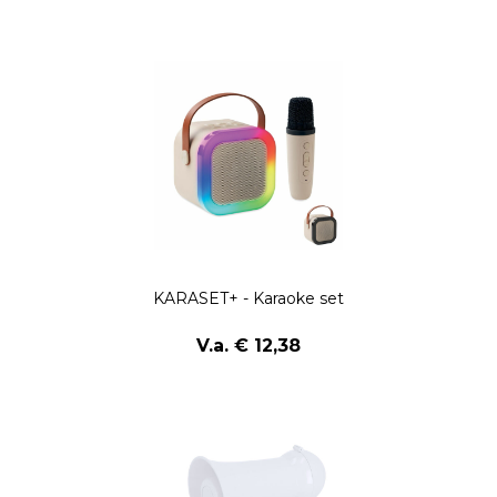
KARASET+ - Karaoke set
V.a. € 12,38