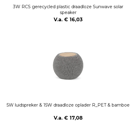
3W RCS gerecycled plastic draadloze Sunwave solar
speaker
V.a. € 16,03
5W luidspreker & 15W draadloze oplader R_PET & bamboe
V.a. € 17,08