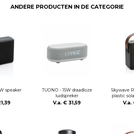
ANDERE PRODUCTEN IN DE CATEGORIE
3W speaker
TUONO - 15W draadloze
Skywave R
luidspreker
plastic so
21,39
V.a. € 31,59
V.a.