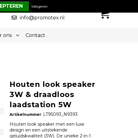
€ 0,00
Weigeren
0
050-5773636
info@promotex.nl
r ons
Contact
Houten look speaker
3W & draadloos
laadstation 5W
LT95093_N9393
Artikelnummer
:
Houten look speaker met een luxe
design en een uitstekende
geluidskwaliteit (3W). De unieke 2-in-1