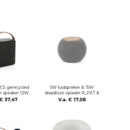
CS gerecycled
5W luidspreker & 15W
lar speaker 12W
draadloze oplader R_PET &
bamboe
 € 37,47
V.a. € 17,08