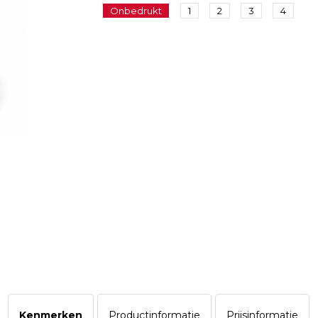
Onbedrukt
1
2
3
4
Kenmerken
Productinformatie
Prijsinformatie