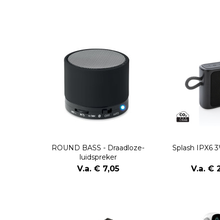
ROUND BASS - Draadloze-
Splash IPX6 
luidspreker
V.a. € 7,05
V.a. € 