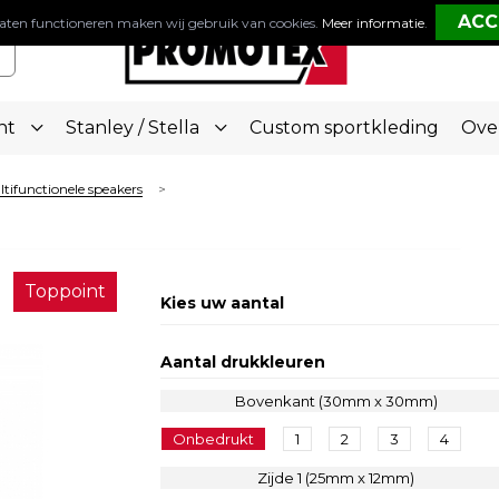
aten functioneren maken wij gebruik van cookies.
Meer informatie
.
nt
Stanley / Stella
Custom sportkleding
Ove
tifunctionele speakers
>
Toppoint
Kies uw aantal
Aantal drukkleuren
Bovenkant (30mm x 30mm)
Onbedrukt
1
2
3
4
Zijde 1 (25mm x 12mm)