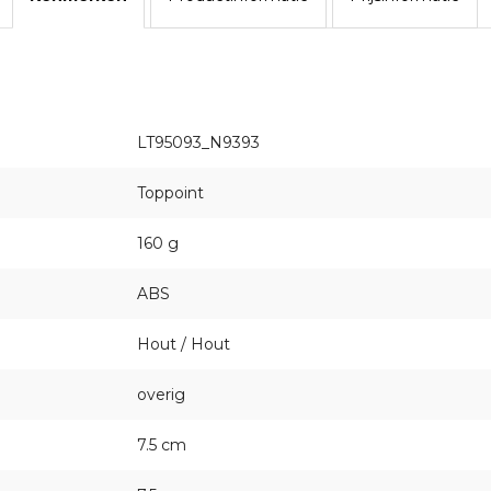
LT95093_N9393
Toppoint
160 g
ABS
Hout / Hout
overig
7.5 cm