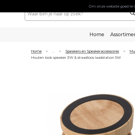
Om onze website goed te l
Home
Assortime
Home
...
Speakers en Speakeraccessoires
Mul
>
>
>
Houten look speaker 3W & draadloos laadstation 5W