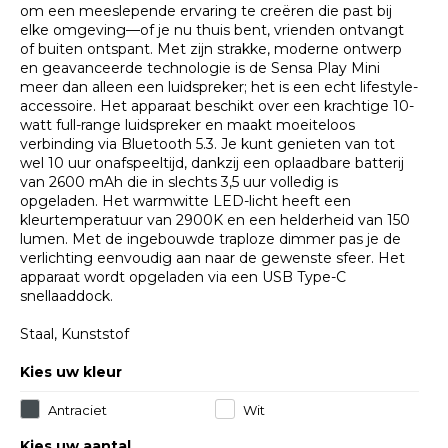
om een meeslepende ervaring te creëren die past bij
elke omgeving—of je nu thuis bent, vrienden ontvangt
of buiten ontspant. Met zijn strakke, moderne ontwerp
en geavanceerde technologie is de Sensa Play Mini
meer dan alleen een luidspreker; het is een echt lifestyle-
accessoire. Het apparaat beschikt over een krachtige 10-
watt full-range luidspreker en maakt moeiteloos
verbinding via Bluetooth 5.3. Je kunt genieten van tot
wel 10 uur onafspeeltijd, dankzij een oplaadbare batterij
van 2600 mAh die in slechts 3,5 uur volledig is
opgeladen. Het warmwitte LED-licht heeft een
kleurtemperatuur van 2900K en een helderheid van 150
lumen. Met de ingebouwde traploze dimmer pas je de
verlichting eenvoudig aan naar de gewenste sfeer. Het
apparaat wordt opgeladen via een USB Type-C
snellaaddock.
Staal, Kunststof
Kies uw kleur
Antraciet
Wit
Kies uw aantal