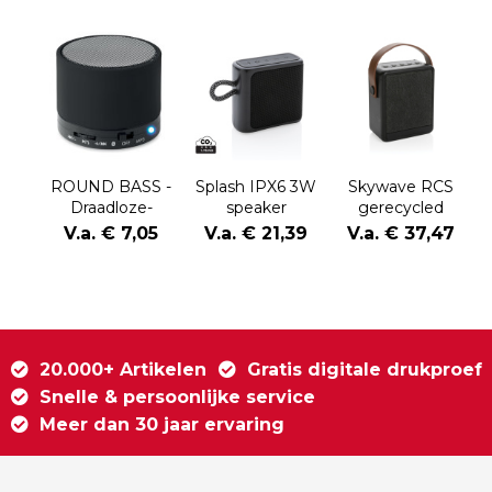
ROUND BASS -
Splash IPX6 3W
Skywave RCS
Draadloze-
speaker
gerecycled
&
luidspreker
plastic solar
V.a. € 7,05
V.a. € 21,39
V.a. € 37,47
speaker 12W
20.000+ Artikelen
Gratis digitale drukproef
Snelle & persoonlijke service
Meer dan 30 jaar ervaring