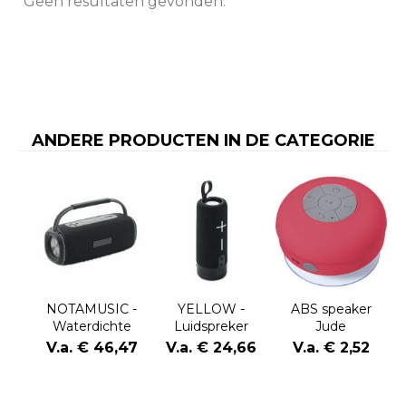
Geen resultaten gevonden.
ANDERE PRODUCTEN IN DE CATEGORIE
NOTAMUSIC -
YELLOW -
ABS speaker
Waterdichte
Luidspreker
Jude
luidspreker
V.a. € 46,47
V.a. € 24,66
V.a. € 2,52