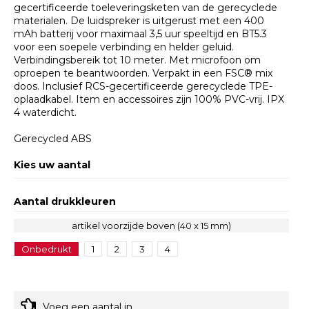
gecertificeerde toeleveringsketen van de gerecyclede
materialen. De luidspreker is uitgerust met een 400
mAh batterij voor maximaal 3,5 uur speeltijd en BT5.3
voor een soepele verbinding en helder geluid.
Verbindingsbereik tot 10 meter. Met microfoon om
oproepen te beantwoorden. Verpakt in een FSC® mix
doos. Inclusief RCS-gecertificeerde gerecyclede TPE-
oplaadkabel. Item en accessoires zijn 100% PVC-vrij. IPX
4 waterdicht.
Gerecycled ABS
Kies uw aantal
Aantal drukkleuren
artikel voorzijde boven (40 x 15 mm)
Onbedrukt
1
2
3
4
Voeg een aantal in.