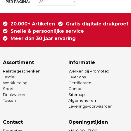
PER PAGINA:
20.000+ Artikelen
Gratis digitale drukproef
Snelle & persoonlijke service
Meer dan 30 jaar ervaring
Assortiment
Informatie
Relatiegeschenken
Werken bij Promotex
Textiel
Over ons
Werkkleding
Certificaten
Sport
Contact
Drinkwaren
Sitemap
Tassen
Algemene- en
Leveringsvoorwaarden
Contact
Openingstijden
Promotex
MA: 9:00 - 17:00