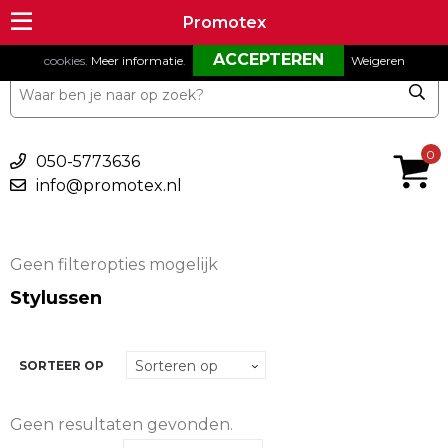
Om onze website goed te laten functioneren maken wij gebruik van
Promotex
Promotex
cookies.
Meer informatie
.
Weigeren
€ 0,00
0
050-5773636
info@promotex.nl
Geen filteropties mogelijk
Stylussen
SORTEER OP
Geen resultaten gevonden.