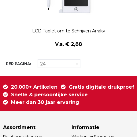
LCD Tablet om te Schrijven Arraky
V.a. € 2,88
PER PAGINA:
20.000+ Artikelen
Gratis digitale drukproef
Snelle & persoonlijke service
Meer dan 30 jaar ervaring
Assortiment
Informatie
Relatiegeschenken
Werken bij Promotex