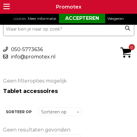
Om onze website goed te laten functioneren maken wij gebruik van
Promotex
Promotex
cookies.
Meer informatie
.
Weigeren
€ 0,00
0
050-5773636
info@promotex.nl
Geen filteropties mogelijk
Tablet accessoires
SORTEER OP
Geen resultaten gevonden.