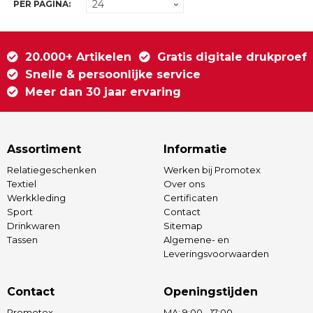
PER PAGINA:
20.000+ Artikelen
Gratis digitale drukproef
Snelle & persoonlijke service
Meer dan 30 jaar ervaring
Assortiment
Informatie
Relatiegeschenken
Werken bij Promotex
Textiel
Over ons
Werkkleding
Certificaten
Sport
Contact
Drinkwaren
Sitemap
Tassen
Algemene- en
Leveringsvoorwaarden
Contact
Openingstijden
Promotex
MA: 9:00 - 17:00