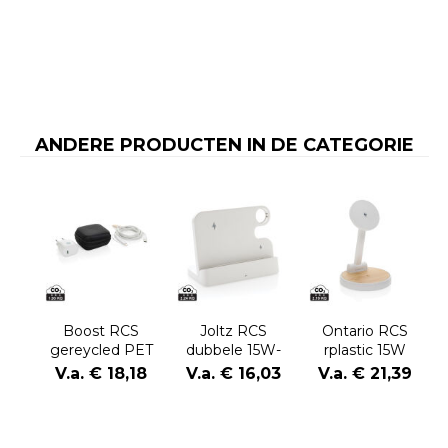
ANDERE PRODUCTEN IN DE CATEGORIE
Boost RCS
Joltz RCS
Ontario RCS
gereycled PET
dubbele 15W-
rplastic 15W
20W type C 2-
oplader van
magnetische 2
V.a. € 18,18
V.a. € 16,03
V.a. € 21,39
delige
gerecycled
in 1 lader
oplaadset
plastic