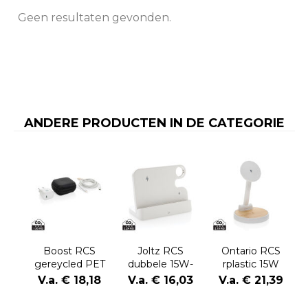
Geen resultaten gevonden.
ANDERE PRODUCTEN IN DE CATEGORIE
Boost RCS
Joltz RCS
Ontario RCS
gereycled PET
dubbele 15W-
rplastic 15W
20W type C 2-
oplader van
magnetische 2
V.a. € 18,18
V.a. € 16,03
V.a. € 21,39
delige
gerecycled
in 1 lader
oplaadset
plastic