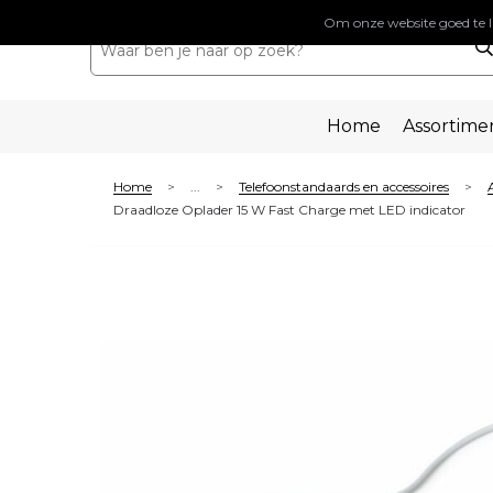
Om onze website goed te l
Home
Assortime
Home
...
Telefoonstandaards en accessoires
>
>
>
Draadloze Oplader 15 W Fast Charge met LED indicator