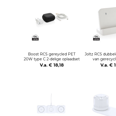
Boost RCS gereycled PET
Joltz RCS dubbel
20W type C 2-delige oplaadset
van gerecycl
V.a. € 18,18
V.a. € 