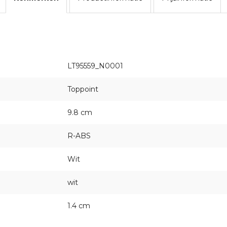
LT95559_N0001
Toppoint
9.8 cm
R-ABS
Wit
wit
1.4 cm