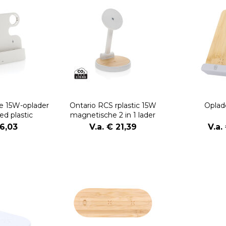
e 15W-oplader
Ontario RCS rplastic 15W
Oplad
ed plastic
magnetische 2 in 1 lader
16,03
V.a. € 21,39
V.a.