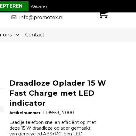
€ 0,00
Weigeren
0
050-5773636
info@promotex.nl
r ons
Contact
Draadloze Oplader 15 W
Fast Charge met LED
indicator
LT95559_N0001
Artikelnummer
:
Laad je telefoon snel en efficiënt op met
deze 15 W draadloze oplader gemaakt
van gerecycled ABS+PC. Een LED-