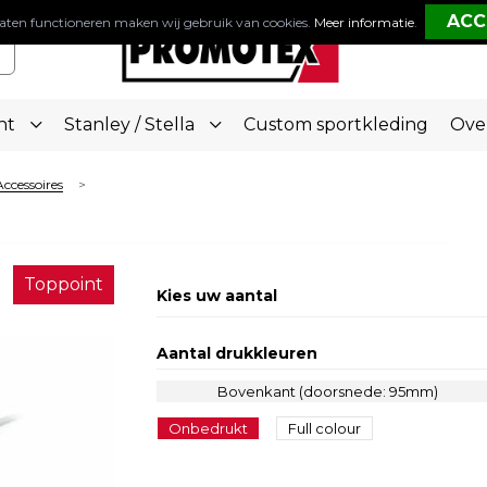
aten functioneren maken wij gebruik van cookies.
Meer informatie
.
nt
Stanley / Stella
Custom sportkleding
Ove
Accessoires
>
Toppoint
Kies uw aantal
Aantal drukkleuren
Bovenkant (doorsnede: 95mm)
Onbedrukt
Full colour