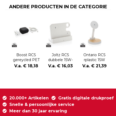
ANDERE PRODUCTEN IN DE CATEGORIE
Boost RCS
Joltz RCS
Ontario RCS
gereycled PET
dubbele 15W-
rplastic 15W
20W type C 2-
oplader van
magnetische 2
V.a. € 18,18
V.a. € 16,03
V.a. € 21,39
delige
gerecycled
in 1 lader
oplaadset
plastic
20.000+ Artikelen
Gratis digitale drukproef
Snelle & persoonlijke service
Meer dan 30 jaar ervaring