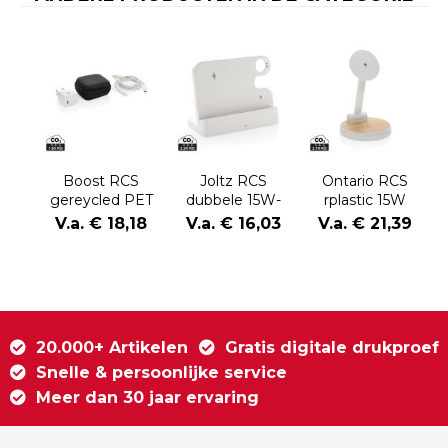
Boost RCS
Joltz RCS
Ontario RCS
gereycled PET
dubbele 15W-
rplastic 15W
20W type C 2-
oplader van
magnetische 2
V.a. € 18,18
V.a. € 16,03
V.a. € 21,39
delige
gerecycled
in 1 lader
oplaadset
plastic
20.000+ Artikelen
Gratis digitale drukproef
Snelle & persoonlijke service
Meer dan 30 jaar ervaring