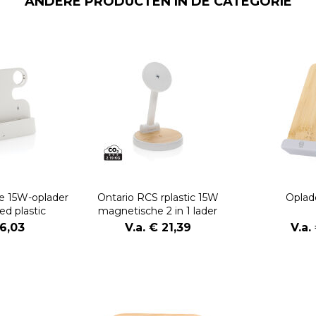
ANDERE PRODUCTEN IN DE CATEGORIE
e 15W-oplader
Ontario RCS rplastic 15W
Oplad
ed plastic
magnetische 2 in 1 lader
16,03
V.a. € 21,39
V.a.