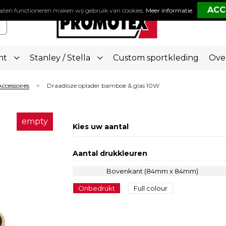
aten functioneren maken wij gebruik van cookies.
Meer informatie
.
nt
Stanley / Stella
Custom sportkleding
Ove
Accessoires
Draadloze oplader bamboe & glas 10W
>
empty
Kies uw aantal
Aantal drukkleuren
Bovenkant (84mm x 84mm)
Onbedrukt
Full colour