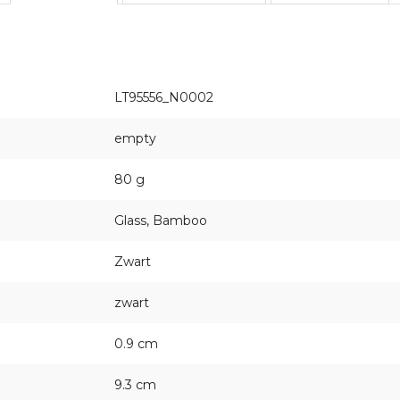
LT95556_N0002
empty
80 g
Glass, Bamboo
Zwart
zwart
0.9 cm
9.3 cm