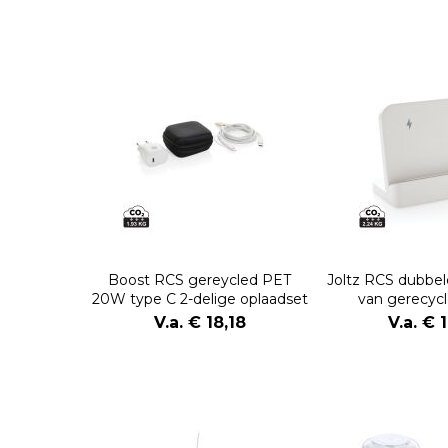
Boost RCS gereycled PET
Joltz RCS dubbel
20W type C 2-delige oplaadset
van gerecycl
V.a. € 18,18
V.a. € 