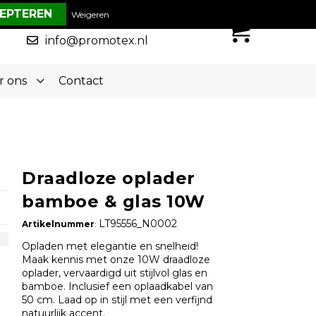
€ 0,00
Weigeren
0
050-5773636
info@promotex.nl
r ons
Contact
Draadloze oplader
bamboe & glas 10W
LT95556_N0002
Artikelnummer
:
Opladen met elegantie en snelheid!
Maak kennis met onze 10W draadloze
oplader, vervaardigd uit stijlvol glas en
bamboe. Inclusief een oplaadkabel van
50 cm. Laad op in stijl met een verfijnd
natuurlijk accent.