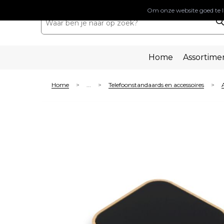
Om onze website goed te l
Home
Assortime
Home
...
Telefoonstandaards en accessoires
>
>
>