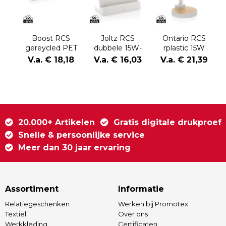
Boost RCS
Joltz RCS
Ontario RCS
gereycled PET
dubbele 15W-
rplastic 15W
20W type C 2-
oplader van
magnetische 2
V.a. € 18,18
V.a. € 16,03
V.a. € 21,39
delige
gerecycled
in 1 lader
oplaadset
plastic
20.000+ Artikelen
Gratis digitale drukproef
Snelle & persoonlijke service
Meer dan 30 jaar ervaring
Assortiment
Informatie
Relatiegeschenken
Werken bij Promotex
Textiel
Over ons
Werkkleding
Certificaten