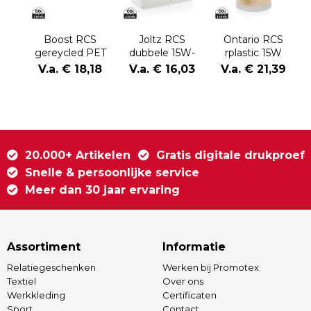
Boost RCS
Joltz RCS
Ontario RCS
gereycled PET
dubbele 15W-
rplastic 15W
20W type C 2-
oplader van
magnetische 2
V.a. € 18,18
V.a. € 16,03
V.a. € 21,39
delige
gerecycled
in 1 lader
oplaadset
plastic
20.000+ Artikelen
Gratis digitale drukproef
Snelle & persoonlijke service
Meer dan 30 jaar ervaring
Assortiment
Informatie
Relatiegeschenken
Werken bij Promotex
Textiel
Over ons
Werkkleding
Certificaten
Sport
Contact