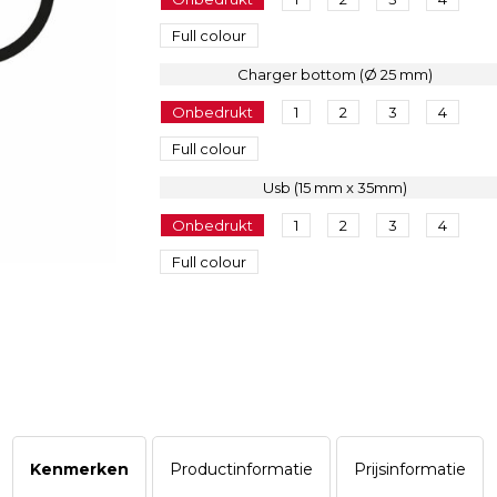
Full colour
Charger bottom (Ø 25 mm)
Onbedrukt
1
2
3
4
Full colour
Usb (15 mm x 35mm)
Onbedrukt
1
2
3
4
Full colour
Kenmerken
Productinformatie
Prijsinformatie