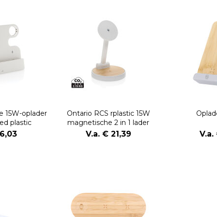
e 15W-oplader
Ontario RCS rplastic 15W
Oplad
ed plastic
magnetische 2 in 1 lader
16,03
V.a. € 21,39
V.a.