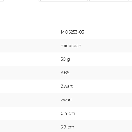
MO6253-03
midocean
50 g
ABS
Zwart
zwart
0.4 cm
5.9 cm