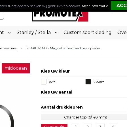
aten functioneren maken wij gebruik van cookies.
Meer informatie
.
nt
Stanley / Stella
Custom sportkleding
Ove
Accessoires
FLAKE MAG - Magnetische draadloze oplader
>
midocean
Kies uw kleur
Wit
Zwart
Kies uw aantal
Aantal drukkleuren
Charger top (Ø 40 mm)
Onbedrukt
1
2
3
4