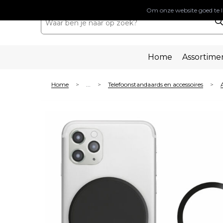
Om onze website goed te l
Home
Assortime
Home
...
Telefoonstandaards en accessoires
>
>
>