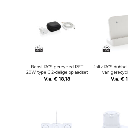
Boost RCS gereycled PET
Joltz RCS dubbel
20W type C 2-delige oplaadset
van gerecycl
V.a. € 18,18
V.a. € 