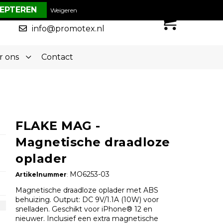
€ 0,00
Weigeren
0
050-5773636
info@promotex.nl
r ons
Contact
FLAKE MAG -
Magnetische draadloze
oplader
MO6253-03
Artikelnummer
:
Magnetische draadloze oplader met ABS
behuizing. Output: DC 9V/1.1A (10W) voor
snelladen. Geschikt voor iPhone® 12 en
nieuwer. Inclusief een extra magnetische