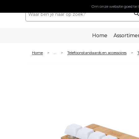
Om onze website goed te l
Home
Assortime
Home
...
Telefoonstandaards en accessoires
>
>
>