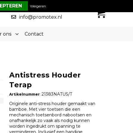
€ 0,00
Weigeren
0
050-5773636
info@promotex.nl
r ons
Contact
Antistress Houder
Terap
21383NATUS/T
Artikelnummer
:
Originele anti-stress houder gemaakt van
bamboe. Met vier toetsen die een
mechanisch toetsenbord nabootsen en
onafhankelijk zo vaak als nodig kunnen
worden ingedrukt om spanning te
verminderen. Inclusief een handige