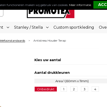
aten functioneren maken wij gebruik van cookies.
Meer informatie
.
nt
Stanley / Stella
Custom sportkleding
Ove
Telefoonstandaards
Antistress Houder Terap
>
Kies uw aantal
Aantal drukkleuren
Area 1 (60mm x 11mm)
Onbedrukt
1
2
3
4