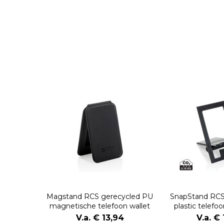
Magstand RCS gerecycled PU
SnapStand RCS
magnetische telefoon wallet
plastic telefo
V.a. € 13,94
V.a. € 