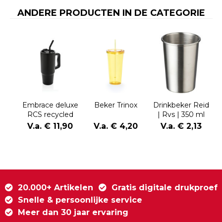
ANDERE PRODUCTEN IN DE CATEGORIE
Embrace deluxe
Beker Trinox
Drinkbeker Reid
RCS recycled
| Rvs | 350 ml
RVS drinkbeker
V.a. € 11,90
V.a. € 4,20
V.a. € 2,13
900ml
20.000+ Artikelen
Gratis digitale drukproef
Snelle & persoonlijke service
Meer dan 30 jaar ervaring