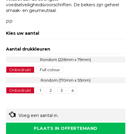
voedselveiligheidsvoorschriften. De bekers zijn geheel
smaak- en geurneutraal.
PP
Kies uw aantal
Aantal drukkleuren
Rondom (226mm x 79mm)
Onbedrukt
Full colour
Rondom (170mm x 55mm)
Onbedrukt
1
2
3
4
Voeg een aantal in.
PLAATS IN OFFERTEMAND