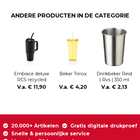
ANDERE PRODUCTEN IN DE CATEGORIE
Embrace deluxe
Beker Trinox
Drinkbeker Reid
RCS recycled
| Rvs | 350 ml
RVS drinkbeker
V.a. € 11,90
V.a. € 4,20
V.a. € 2,13
900ml
20.000+ Artikelen
Gratis digitale drukproef
Snelle & persoonlijke service