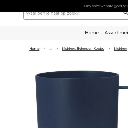
Om onze website goed te l
Home
Assortime
Home
...
Mokken, Bekers en Kopjes
Mokken
>
>
>