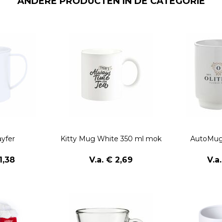
ANDERE PRODUCTEN IN DE CATEGORIE
yfer
Kitty Mug White 350 ml mok
AutoMug
1,38
V.a. € 2,69
V.a