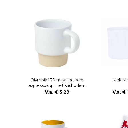
Olympia 130 ml stapelbare
Mok Ma
expressokop met kleibodem
V.a. € 5,29
V.a. € 