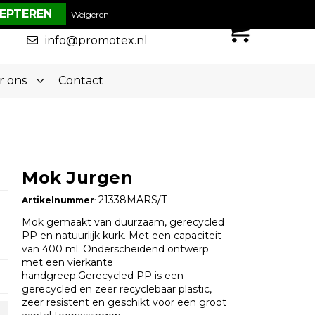
€ 0,00
Weigeren
0
050-5773636
info@promotex.nl
r ons
Contact
Mok Jurgen
21338MARS/T
Artikelnummer
:
Mok gemaakt van duurzaam, gerecycled
PP en natuurlijk kurk. Met een capaciteit
van 400 ml. Onderscheidend ontwerp
met een vierkante
handgreep.Gerecycled PP is een
gerecycled en zeer recyclebaar plastic,
zeer resistent en geschikt voor een groot