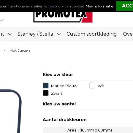
aten functioneren maken wij gebruik van cookies.
Meer informatie
.
nt
Stanley / Stella
Custom sportkleding
Ove
Mok Jurgen
>
Kies uw kleur
Marine Blauw
Wit
Zwart
Kies uw aantal
Aantal drukkleuren
Area 1 (165mm x 60mm)