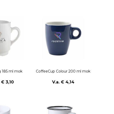
 185 ml mok
CoffeeCup Colour 200 ml mok
. € 3,10
V.a. € 4,14