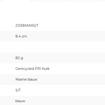
21338MARS/T
8.4 cm
82 g
Gerecycled PP/ Kurk
Marine blauw
S/T
blauw