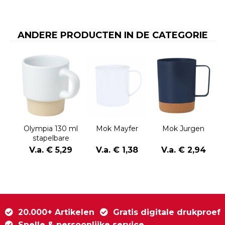
ANDERE PRODUCTEN IN DE CATEGORIE
Olympia 130 ml
Mok Mayfer
Mok Jurgen
stapelbare
expressokop
V.a. € 5,29
V.a. € 1,38
V.a. € 2,94
met kleibodem
20.000+ Artikelen
Gratis digitale drukproef
Snelle & persoonlijke service