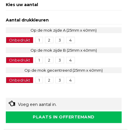
Kies uw aantal
Aantal drukkleuren
Op de mok zijde A (25mm x 40mm)
Onbedrukt
1
2
3
4
Op de mok zijde B (25mm x 40mm)
Onbedrukt
1
2
3
4
Op de mok gecentreerd (25mm x 40mm)
Onbedrukt
1
2
3
4
Voeg een aantal in.
PLAATS IN OFFERTEMAND