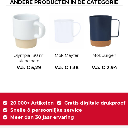
ANDERE PRODUCTEN IN DE CATEGORIE
Olympia 130 ml
Mok Mayfer
Mok Jurgen
stapelbare
expressokop
V.a. € 5,29
V.a. € 1,38
V.a. € 2,94
met kleibodem
20.000+ Artikelen
Gratis digitale drukproef
Snelle & persoonlijke service
Meer dan 30 jaar ervaring