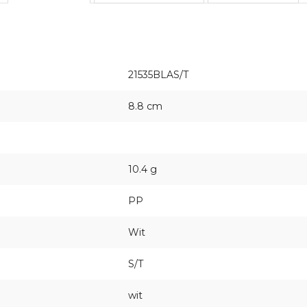
21535BLAS/T
8.8 cm
10.4 g
PP
Wit
S/T
wit