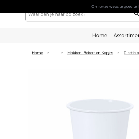
Om onze website goed te l
Home
Assortime
Home
...
Mokken, Bekers en Kopjes
Plastic 
>
>
>