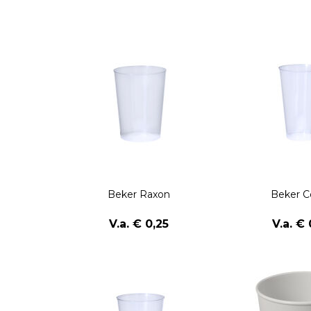
Beker Raxon
Beker 
V.a. € 0,25
V.a. € 