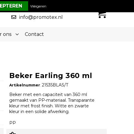
€ 0,00
Weigeren
0
050-5773636
info@promotex.nl
r ons
Contact
Beker Earling 360 ml
21535BLAS/T
Artikelnummer
:
Beker met een capaciteit van 360 ml
gemaakt van PP-materiaal. Transparante
kleur met frost finish. Witte en zwarte
kleur in een solide afwerking.
PP