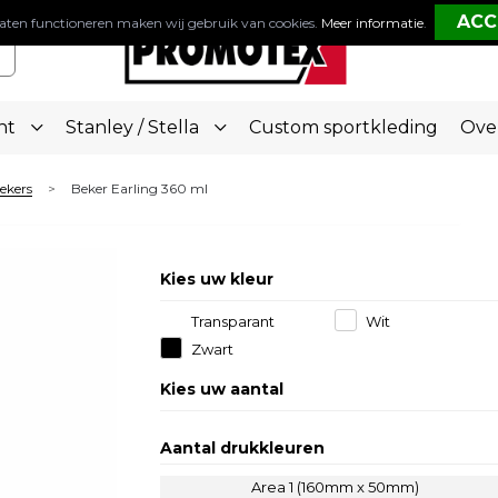
aten functioneren maken wij gebruik van cookies.
Meer informatie
.
nt
Stanley / Stella
Custom sportkleding
Ove
bekers
Beker Earling 360 ml
>
Kies uw kleur
Transparant
Wit
Zwart
Kies uw aantal
Aantal drukkleuren
Area 1 (160mm x 50mm)