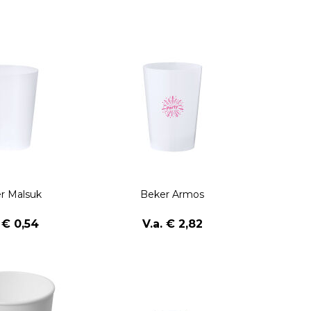
r Malsuk
Beker Armos
. € 0,54
V.a. € 2,82