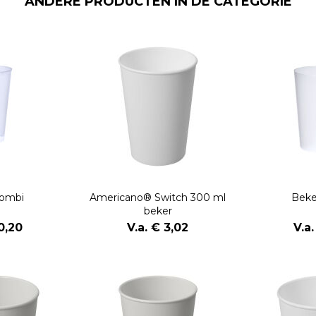
ANDERE PRODUCTEN IN DE CATEGORIE
Combi
Americano® Switch 300 ml
Beke
beker
0,20
V.a. € 3,02
V.a