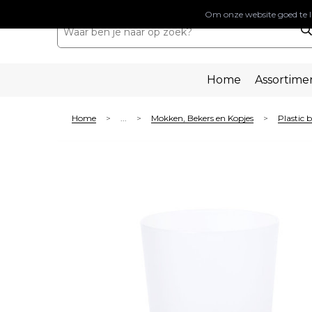
Om onze website goed te l
Home
Assortime
Home
...
Mokken, Bekers en Kopjes
Plastic 
>
>
>