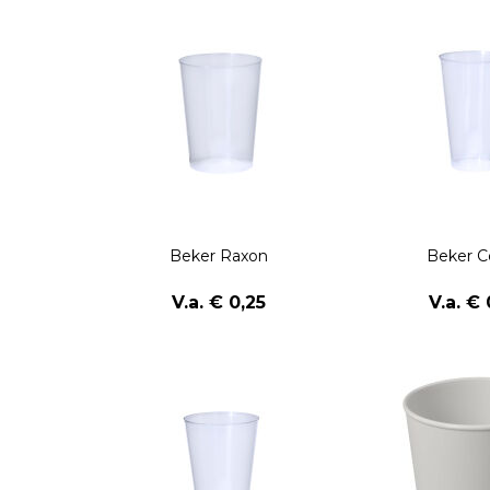
Beker Raxon
Beker 
V.a. € 0,25
V.a. € 