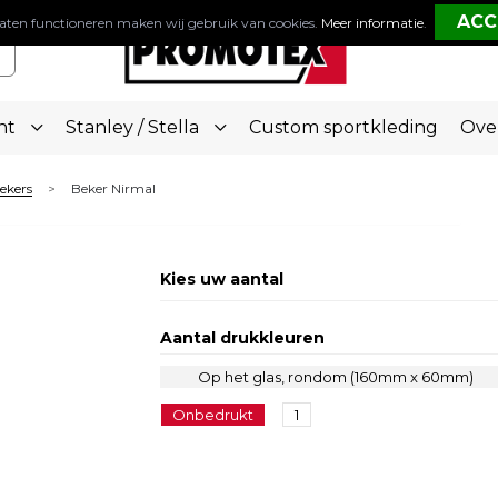
aten functioneren maken wij gebruik van cookies.
Meer informatie
.
nt
Stanley / Stella
Custom sportkleding
Ove
bekers
Beker Nirmal
>
Kies uw aantal
Aantal drukkleuren
Op het glas, rondom (160mm x 60mm)
Onbedrukt
1