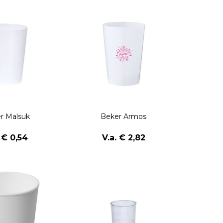
r Malsuk
Beker Armos
. € 0,54
V.a. € 2,82