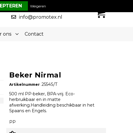
€ 0,00
Weigeren
0
050-5773636
info@promotex.nl
r ons
Contact
Beker Nirmal
2554S/T
Artikelnummer
:
500 ml PP-beker, BPA-vrij. Eco-
herbruikbaar en in matte
afwerking.Handleiding beschikbaar in het
Spaans en Engels.
PP