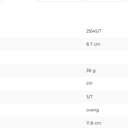
2554S/T
8.7 cm
38 g
PP
S/T
overig
11.8 cm