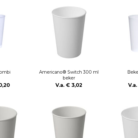
Combi
Americano® Switch 300 ml
Beke
beker
0,20
V.a. € 3,02
V.a