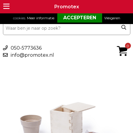
Om onze website goed te laten functioneren maken wij gebruik van
Promotex
Promotex
cookies.
Meer informatie
.
Weigeren
€ 0,00
0
050-5773636
info@promotex.nl