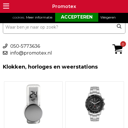
Om onze website goed te laten functioneren maken wij gebruik van
Promotex
Promotex
cookies.
Meer informatie
.
Weigeren
€ 0,00
0
050-5773636
info@promotex.nl
Klokken, horloges en weerstations