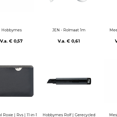
Hobbymes
JEN - Rolmaat 1m
Mee
V.a. € 0,57
V.a. € 0,61
l Roxie | Rvs | 11-in-1
Hobbymes Rolf | Gerecycled
Mes