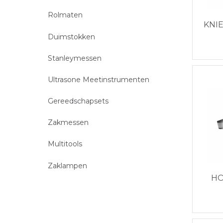
Rolmaten
KNI
Duimstokken
Stanleymessen
Ultrasone Meetinstrumenten
Gereedschapsets
Zakmessen
Multitools
Zaklampen
H