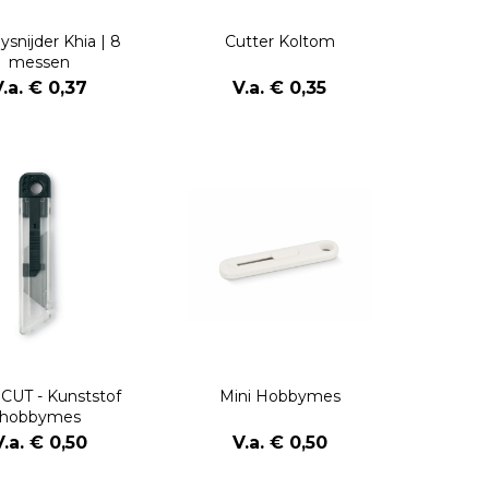
snijder Khia | 8
Cutter Koltom
messen
V.a. € 0,37
V.a. € 0,35
CUT - Kunststof
Mini Hobbymes
hobbymes
V.a. € 0,50
V.a. € 0,50