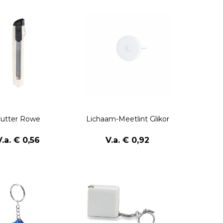
utter Rowe
Lichaam-Meetlint Glikor
V.a. € 0,56
V.a. € 0,92