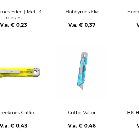
mes Eden | Met 13
Hobbymes Elia
Hobby
mesjes
V.a. € 0,23
V.a. € 0,37
reekmes Griffin
Cutter Valtor
HIGH
V.a. € 0,43
V.a. € 0,46