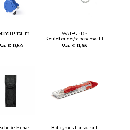
tlint Harrol 1m
WATFORD -
Sleutelhanger/rolbandmaat 1
m
V.a. € 0,54
V.a. € 0,65
schede Meriaz
Hobbymes transparant