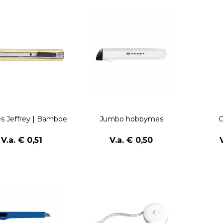
 Jeffrey | Bamboe
Jumbo hobbymes
C
V.a. € 0,51
V.a. € 0,50