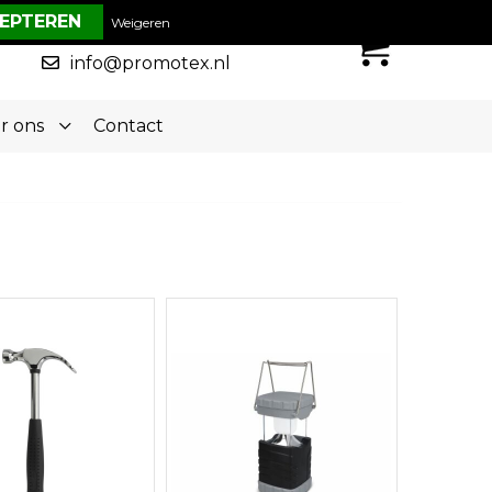
€ 0,00
Weigeren
0
050-5773636
info@promotex.nl
r ons
Contact