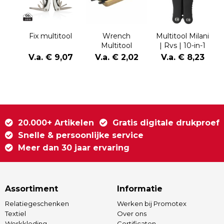
Fix multitool
Wrench
Multitool Milani
Multitool
| Rvs | 10-in-1
M
V.a. € 9,07
V.a. € 2,02
V.a. € 8,23
20.000+ Artikelen
Gratis digitale drukproef
Snelle & persoonlijke service
Meer dan 30 jaar ervaring
Assortiment
Informatie
Relatiegeschenken
Werken bij Promotex
Textiel
Over ons
Werkkleding
Certificaten