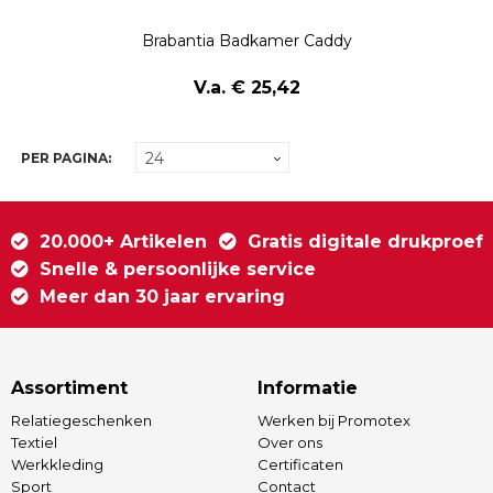
Brabantia Badkamer Caddy
V.a. € 25,42
PER PAGINA:
20.000+ Artikelen
Gratis digitale drukproef
Snelle & persoonlijke service
Meer dan 30 jaar ervaring
Assortiment
Informatie
Relatiegeschenken
Werken bij Promotex
Textiel
Over ons
Werkkleding
Certificaten
Sport
Contact