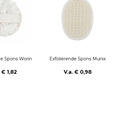
de Spons Worin
Exfoliërende Spons Munix
. € 1,82
V.a. € 0,98