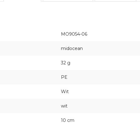
MO9054-06
midocean
32 g
PE
Wit
wit
10 cm