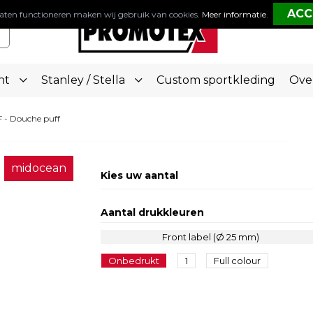
aten functioneren maken wij gebruik van cookies.
Meer informatie
.
nt
Stanley / Stella
Custom sportkleding
Ove
 - Douche puff
midocean
Kies uw aantal
Aantal drukkleuren
Front label (Ø 25 mm)
Onbedrukt
1
Full colour