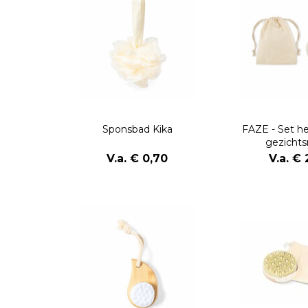
Sponsbad Kika
FAZE - Set he
gezichts
V.a. € 0,70
V.a. € 