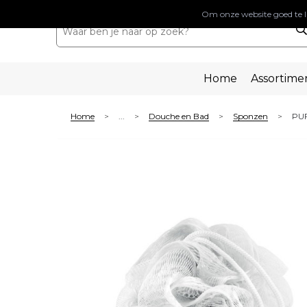
Om onze website goed te l
Home
Assortime
Home
...
Douche en Bad
Sponzen
PUF
>
>
>
>