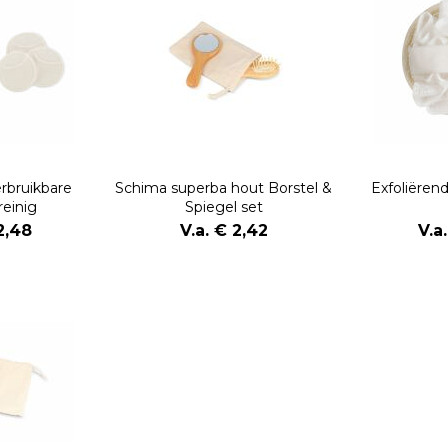
rbruikbare
Schima superba hout Borstel &
Exfoliëren
reinig
Spiegel set
2,48
V.a. € 2,42
V.a