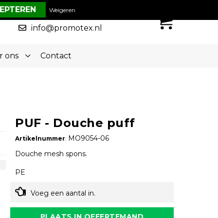
€ 0,00
Weigeren
0
050-5773636
info@promotex.nl
r ons
Contact
PUF - Douche puff
MO9054-06
Artikelnummer
:
Douche mesh spons.
PE
Voeg een aantal in.
PLAATS IN OFFERTEMAND