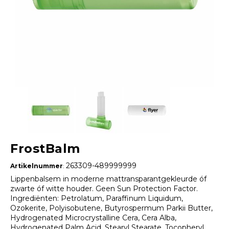
FrostBalm
263309-489999999
Artikelnummer
:
Lippenbalsem in moderne mattransparantgekleurde óf
zwarte óf witte houder. Geen Sun Protection Factor.
Ingrediënten: Petrolatum, Paraffinum Liquidum,
Ozokerite, Polyisobutene, Butyrospermum Parkii Butter,
Hydrogenated Microcrystalline Cera, Cera Alba,
Hydrogenated Palm Acid, Stearyl Stearate, Tocopheryl