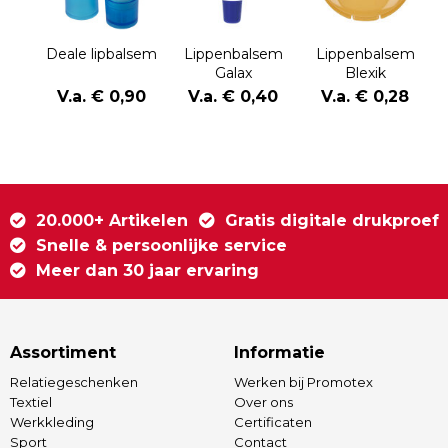
Deale lipbalsem
Lippenbalsem
Lippenbalsem
Galax
Blexik
V.a. € 0,90
V.a. € 0,40
V.a. € 0,28
20.000+ Artikelen
Gratis digitale drukproef
Snelle & persoonlijke service
Meer dan 30 jaar ervaring
Assortiment
Informatie
Relatiegeschenken
Werken bij Promotex
Textiel
Over ons
Werkkleding
Certificaten
Sport
Contact