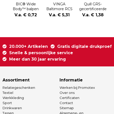
BIC® Wide
VINGA
Quill GRS-
Body™ balpen
Baltimore RCS
gecertificeerde
recycled RVS
RABS anti-
V.a. € 0,72
V.a. € 5,31
V.a. € 1,38
pen
stress pen
20.000+ Artikelen
Gratis digitale drukproef
Snelle & persoonlijke service
Meer dan 30 jaar ervaring
Assortiment
Informatie
Relatiegeschenken
Werken bij Promotex
Textiel
Over ons
Werkkleding
Certificaten
Sport
Contact
Drinkwaren
Sitemap
Tassen
Algemene- en