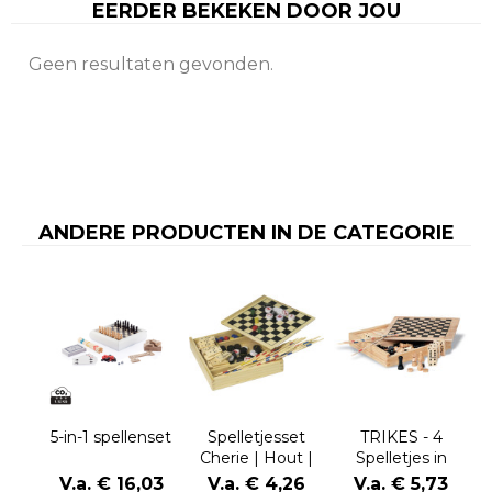
EERDER BEKEKEN DOOR JOU
Geen resultaten gevonden.
ANDERE PRODUCTEN IN DE CATEGORIE
5-in-1 spellenset
Spelletjesset
TRIKES - 4
Cherie | Hout |
Spelletjes in
5-in-1
houten doos
V.a. € 16,03
V.a. € 4,26
V.a. € 5,73