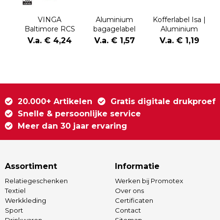
VINGA
Aluminium
Kofferlabel Isa |
Baltimore RCS
bagagelabel
Aluminium
recycled
rechthoek
V.a. € 4,24
V.a. € 1,57
V.a. € 1,19
polyester
bagagelabel
20.000+ Artikelen
Gratis digitale drukproef
Snelle & persoonlijke service
Meer dan 30 jaar ervaring
Assortiment
Informatie
Relatiegeschenken
Werken bij Promotex
Textiel
Over ons
Werkkleding
Certificaten
Sport
Contact