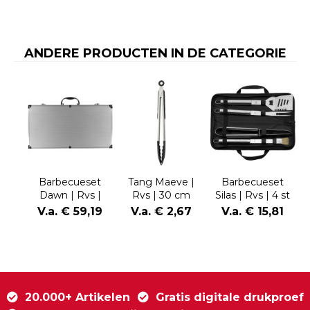
ANDERE PRODUCTEN IN DE CATEGORIE
Barbecueset
Tang Maeve |
Barbecueset
Dawn | Rvs |
Rvs | 30 cm
Silas | Rvs | 4 st
Koffer
V.a. € 59,19
V.a. € 2,67
V.a. € 15,81
20.000+ Artikelen
Gratis digitale drukproef