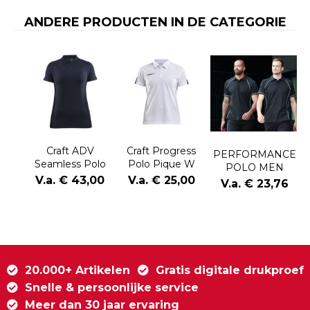
ANDERE PRODUCTEN IN DE CATEGORIE
Craft ADV
Craft Progress
PERFORMANCE
Seamless Polo
Polo Pique W
POLO MEN
Shirt W
V.a. € 43,00
V.a. € 25,00
V.a. € 23,76
20.000+ Artikelen
Gratis digitale drukproef
Snelle & persoonlijke service
Meer dan 30 jaar ervaring