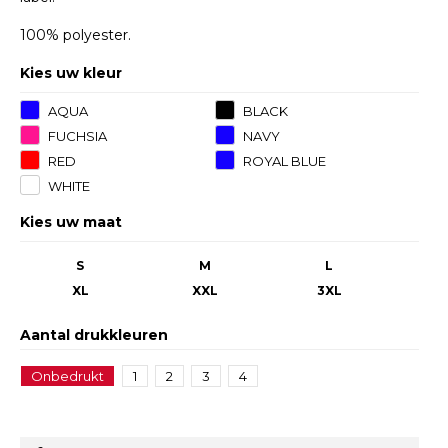
100% polyester.
Kies uw kleur
AQUA
BLACK
FUCHSIA
NAVY
FLUOR
RED
ROYAL BLUE
WHITE
Kies uw maat
S
M
L
XL
XXL
3XL
Aantal drukkleuren
Onbedrukt
1
2
3
4