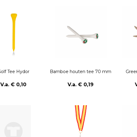
olf Tee Hydor
Bamboe houten tee 70 mm
Gree
V.a. € 0,10
V.a. € 0,19