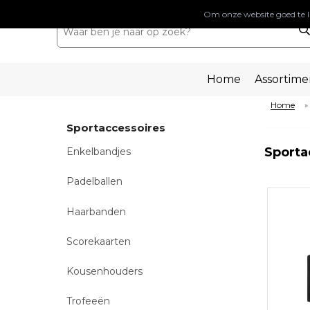
Om onze website goed te l
Home
Assortime
Home
»
Sportaccessoires
Sporta
Enkelbandjes
Padelballen
Haarbanden
Scorekaarten
Kousenhouders
Trofeeën