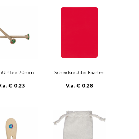
nUP tee 70mm
Scheidsrechter kaarten
V.a. € 0,23
V.a. € 0,28