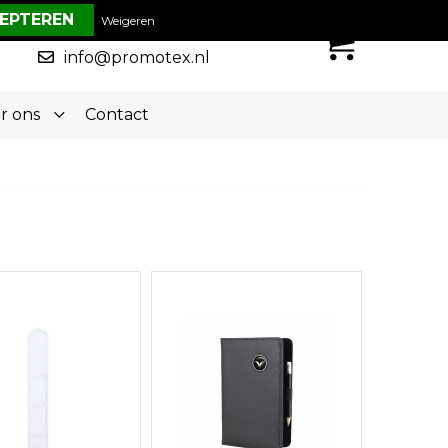
€ 0,00
Weigeren
0
050-5773636
info@promotex.nl
r ons
Contact