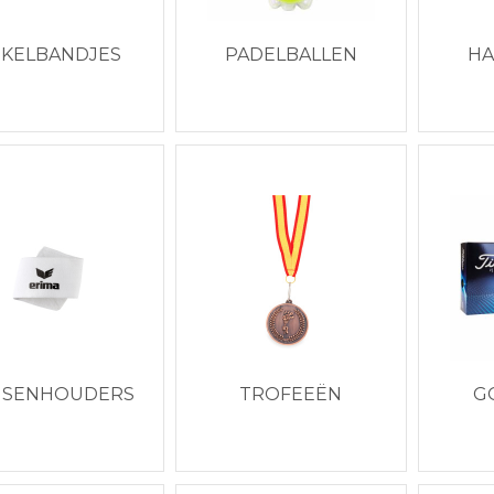
KELBANDJES
PADELBALLEN
H
USENHOUDERS
TROFEEËN
G