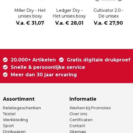
Miller Dry - Het
Ledger Dry -
Cultivator 2.0 -
unisex boxy
Het unisex boxy
De unisex
sweatshirt met
crewneck
Iconic hoodie
V.a. € 31,07
V.a. € 28,01
V.a. € 27,90
korte rits en dry
sweatshirt met
met rits
handfeel
dry handfeel
20.000+ Artikelen
Gratis digitale drukproef
Snelle & persoonlijke service
Meer dan 30 jaar ervaring
Assortiment
Informatie
Relatiegeschenken
Werken bij Promotex
Textiel
Over ons
Werkkleding
Certificaten
Sport
Contact
Drinkwaren
Sitemap