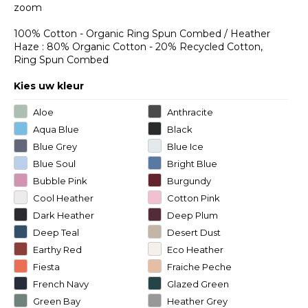
zoom
100% Cotton - Organic Ring Spun Combed / Heather
Haze : 80% Organic Cotton - 20% Recycled Cotton,
Ring Spun Combed
Kies uw kleur
Aloe
Anthracite
Aqua Blue
Black
Blue Grey
Blue Ice
Blue Soul
Bright Blue
Bubble Pink
Burgundy
Cool Heather
Cotton Pink
Grey
Dark Heather
Deep Plum
Grey
Deep Teal
Desert Dust
Earthy Red
Eco Heather
Fiesta
Fraiche Peche
French Navy
Glazed Green
Green Bay
Heather Grey