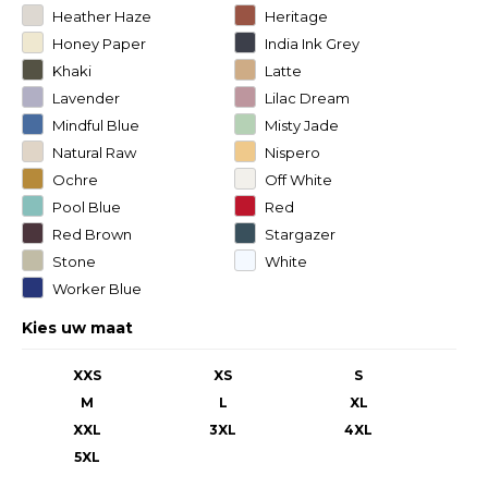
Heather Haze
Heritage
Brown
Honey Paper
India Ink Grey
Khaki
Latte
Lavender
Lilac Dream
Mindful Blue
Misty Jade
Natural Raw
Nispero
Ochre
Off White
Pool Blue
Red
Red Brown
Stargazer
Stone
White
Worker Blue
Kies uw maat
XXS
XS
S
M
L
XL
XXL
3XL
4XL
5XL