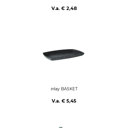
V.a. € 2,48
inlay BASKET
V.a. € 5,45