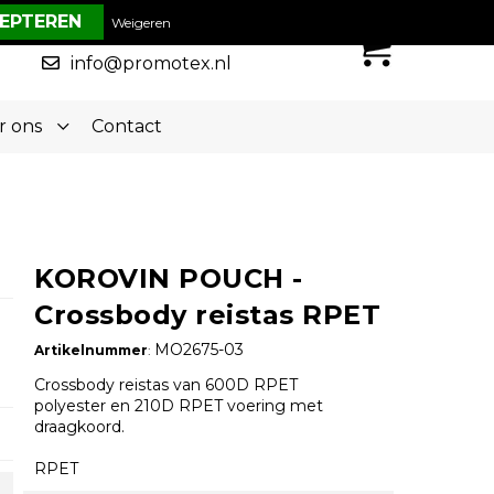
€ 0,00
Weigeren
0
050-5773636
info@promotex.nl
r ons
Contact
KOROVIN POUCH -
Crossbody reistas RPET
MO2675-03
Artikelnummer
:
Crossbody reistas van 600D RPET
polyester en 210D RPET voering met
draagkoord.
RPET