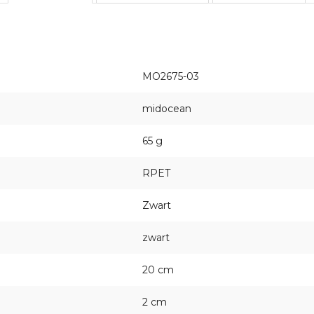
MO2675-03
midocean
65 g
RPET
Zwart
zwart
20 cm
2 cm