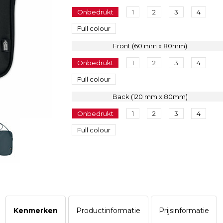
Onbedrukt
1
2
3
4
Full colour
Front (60 mm x 80mm)
Onbedrukt
1
2
3
4
Full colour
Back (120 mm x 80mm)
Onbedrukt
1
2
3
4
Full colour
Kenmerken
Productinformatie
Prijsinformatie