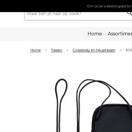
Om onze website goed te l
Home
Assortime
Home
Tassen
Crossbody en heuptassen
KOR
>
>
>