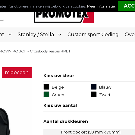
aten functioneren maken wij gebruik van cookies.
Meer informatie
.
nt
Stanley / Stella
Custom sportkleding
Ove
OVIN POUCH - Crossbody reistas RPET
midocean
Kies uw kleur
Beige
Blauw
Groen
Zwart
Kies uw aantal
Aantal drukkleuren
Front pocket (50 mm x 70mm)