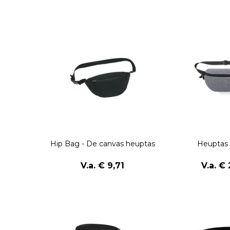
Hip Bag - De canvas heuptas
Heuptas 
V.a. € 9,71
V.a. € 