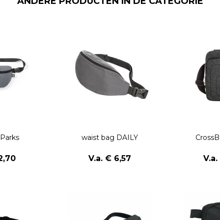
ANDERE PRODUCTEN IN DE CATEGORIE
Parks
waist bag DAILY
Cross
2,70
V.a. € 6,57
V.a.