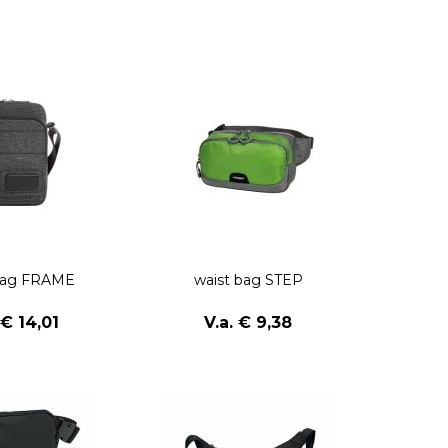
Bag FRAME
waist bag STEP
 € 14,01
V.a. € 9,38