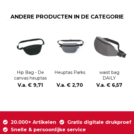
ANDERE PRODUCTEN IN DE CATEGORIE
Hip Bag - De
Heuptas Parks
waist bag
canvas heuptas
DAILY
V.a. € 9,71
V.a. € 2,70
V.a. € 6,57
20.000+ Artikelen
Gratis digitale drukproef
Snelle & persoonlijke service