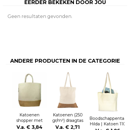
EERDER BEKEKEN DOOR JOU
Geen resultaten gevonden.
ANDERE PRODUCTEN IN DE CATEGORIE
Katoenen
Katoenen (250
Boodschappentas
shopper met
gr/m²) draagtas
Hilda | Katoen 110
jute bodem
Dalia
V.a. € 3,84
V.a. € 2,71
g/m² | 10,5 l