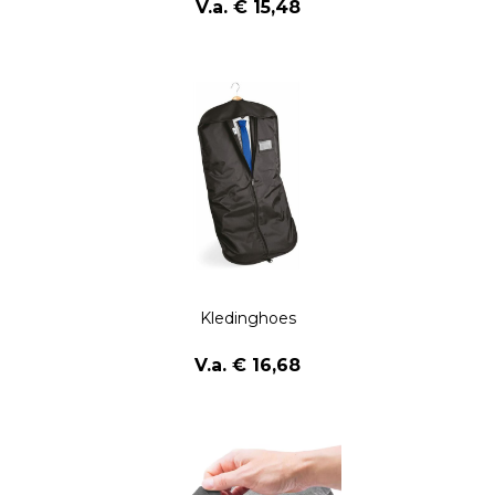
V.a. € 15,48
Kledinghoes
V.a. € 16,68