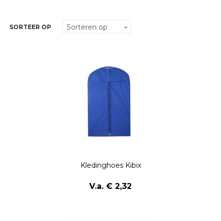
SORTEER OP
Kledinghoes Kibix
V.a. € 2,32